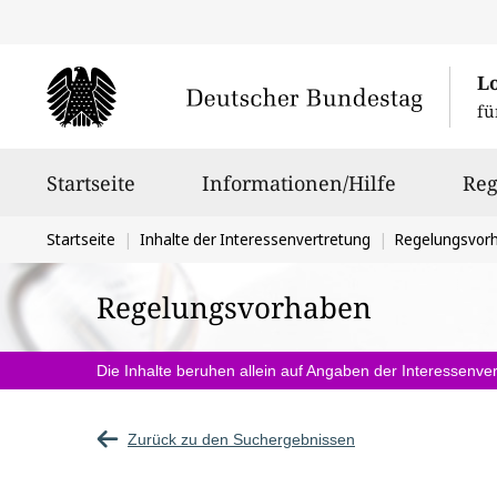
L
fü
Hauptnavigation
Startseite
Informationen/Hilfe
Reg
Sie
Startseite
Inhalte der Interessenvertretung
Regelungsvor
befinden
Regelungsvorhaben
sich
hier:
Die Inhalte beruhen allein auf Angaben der Interessenver
Zurück zu den Suchergebnissen