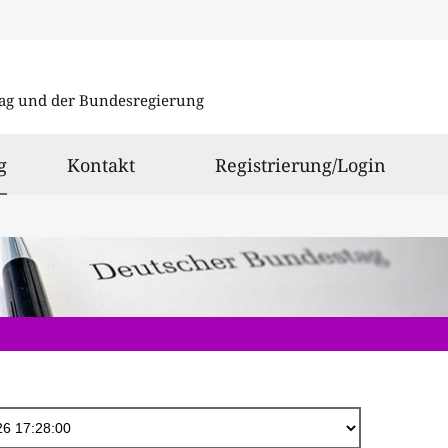
Direkt
zum
ag und der Bundesregierung
Inhalt
ausgewählt
g
Kontakt
Registrierung/Login