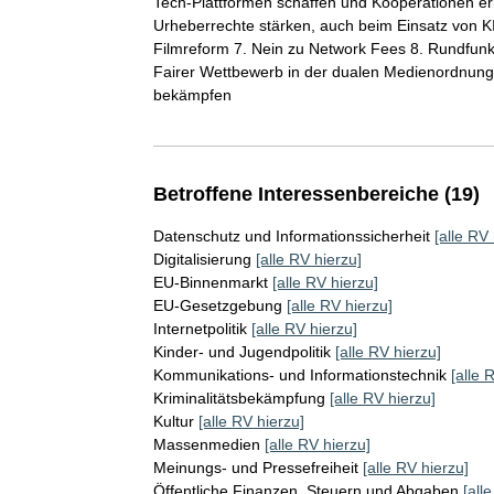
Tech-Plattformen schaffen und Kooperationen erle
Urheberrechte stärken, auch beim Einsatz von KI 6
Filmreform 7. Nein zu Network Fees 8. Rundfunk
Fairer Wettbewerb in der dualen Medienordnung 
bekämpfen
Betroffene Interessenbereiche (19)
Datenschutz und Informationssicherheit
[alle RV 
Digitalisierung
[alle RV hierzu]
EU-Binnenmarkt
[alle RV hierzu]
EU-Gesetzgebung
[alle RV hierzu]
Internetpolitik
[alle RV hierzu]
Kinder- und Jugendpolitik
[alle RV hierzu]
Kommunikations- und Informationstechnik
[alle 
Kriminalitätsbekämpfung
[alle RV hierzu]
Kultur
[alle RV hierzu]
Massenmedien
[alle RV hierzu]
Meinungs- und Pressefreiheit
[alle RV hierzu]
Öffentliche Finanzen, Steuern und Abgaben
[all