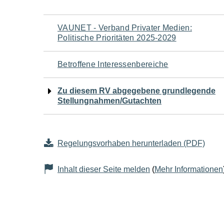
Navigation
VAUNET - Verband Privater Medien:
Politische Prioritäten 2025-2029
für
Betroffene Interessenbereiche
den
Zu diesem RV abgegebene grundlegende
Seiteninhalt
Stellungnahmen/Gutachten
Regelungsvorhaben herunterladen (PDF)
Inhalt dieser Seite melden
(
Mehr Informationen