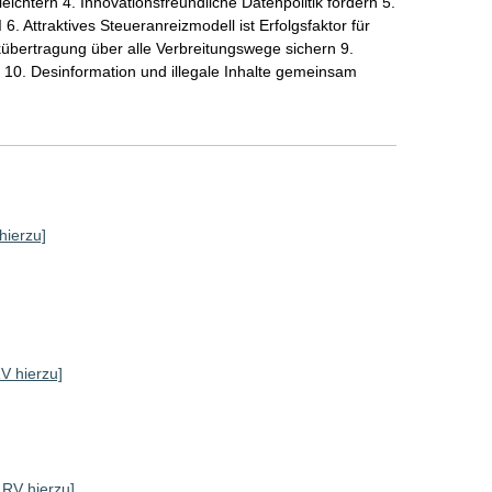
ichtern 4. Innovationsfreundliche Datenpolitik fördern 5.
. Attraktives Steueranreizmodell ist Erfolgsfaktor für
übertragung über alle Verbreitungswege sichern 9.
10. Desinformation und illegale Inhalte gemeinsam
hierzu]
RV hierzu]
e RV hierzu]