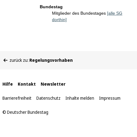
Bundestag
Mitglieder des Bundestages
[alle SG
dorthin]
Sie
zurück zu:
Regelungsvorhaben
befinden
sich
hier:
Interne
Hilfe
Kontakt
Newsletter
Links
Barrierefreiheit
Datenschutz
Inhalte melden
Impressum
© Deutscher Bundestag