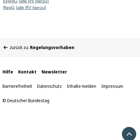
ERegG
[alle RV hierzu]
RegG
[alle RV hierzu]
Sie
zurück zu:
Regelungsvorhaben
befinden
sich
hier:
Interne
Hilfe
Kontakt
Newsletter
Links
Barrierefreiheit
Datenschutz
Inhalte melden
Impressum
© Deutscher Bundestag
Nach