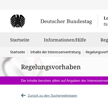
L
fü
Hauptnavigation
Startseite
Informationen/Hilfe
Reg
Sie
Startseite
Inhalte der Interessenvertretung
Regelungsvor
befinden
Regelungsvorhaben
sich
hier:
Die Inhalte beruhen allein auf Angaben der Interessenver
Zurück zu den Suchergebnissen