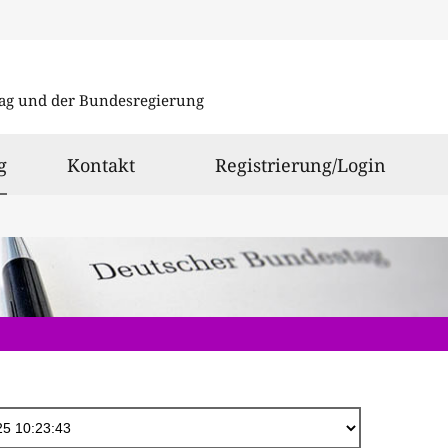
Direkt
zum
ag und der Bundesregierung
Inhalt
ausgewählt
g
Kontakt
Registrierung/Login