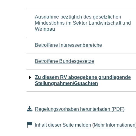
Navigation
Ausnahme bezüglich des gesetzlichen
Mindestlohns im Sektor Landwirtschaft und
für
Weinbau
den
Betroffene Interessenbereiche
Seiteninhalt
Betroffene Bundesgesetze
Zu diesem RV abgegebene grundlegende
Stellungnahmen/Gutachten
Regelungsvorhaben herunterladen (PDF)
Inhalt dieser Seite melden
(
Mehr Informationen