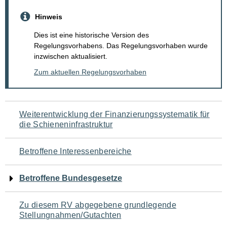
Hinweis
Dies ist eine historische Version des
Regelungsvorhabens. Das Regelungsvorhaben wurde
inzwischen aktualisiert.
Zum aktuellen Regelungsvorhaben
Navigation
Weiterentwicklung der Finanzierungssystematik für
die Schieneninfrastruktur
für
den
Betroffene Interessenbereiche
Seiteninhalt
Betroffene Bundesgesetze
Zu diesem RV abgegebene grundlegende
Stellungnahmen/Gutachten