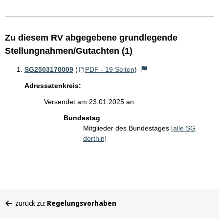
Zu diesem RV abgegebene grundlegende
Stellungnahmen/Gutachten (1)
SG2503170009
(
PDF - 19 Seiten
)
Adressatenkreis:
Versendet am 23.01.2025 an:
Bundestag
Mitglieder des Bundestages
[alle SG
dorthin]
Sie
zurück zu:
Regelungsvorhaben
befinden