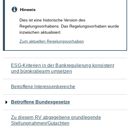
Hinweis
Dies ist eine historische Version des
Regelungsvorhabens. Das Regelungsvorhaben wurde
inzwischen aktualisiert.
Zum aktuellen Regelungsvorhaben
Navigation
ESG-Kriterien in der Bankregulierung konsistent
und bürokratiearm umsetzen
für
den
Betroffene Interessenbereiche
Seiteninhalt
Betroffene Bundesgesetze
Zu diesem RV abgegebene grundlegende
Stellungnahmen/Gutachten