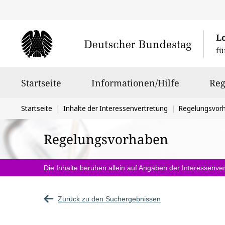
L
fü
Hauptnavigation
Startseite
Informationen/Hilfe
Reg
Sie
Startseite
Inhalte der Interessenvertretung
Regelungsvor
befinden
Regelungsvorhaben
sich
hier:
Die Inhalte beruhen allein auf Angaben der Interessenver
Zurück zu den Suchergebnissen