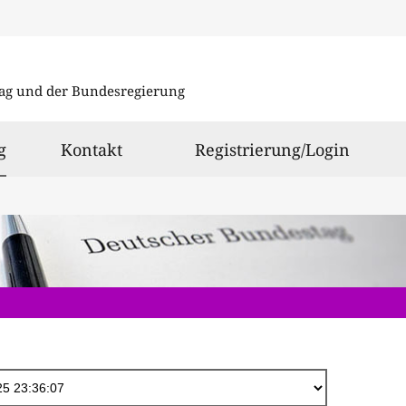
Direkt
zum
ag und der Bundesregierung
Inhalt
ausgewählt
g
Kontakt
Registrierung/Login