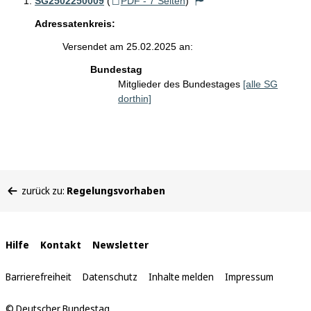
SG2502250009
(
PDF - 7 Seiten
)
Adressatenkreis:
Versendet am 25.02.2025 an:
Bundestag
Mitglieder des Bundestages
[alle SG
dorthin]
Sie
zurück zu:
Regelungsvorhaben
befinden
sich
hier:
Interne
Hilfe
Kontakt
Newsletter
Links
Barrierefreiheit
Datenschutz
Inhalte melden
Impressum
© Deutscher Bundestag