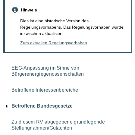
Hinweis
Dies ist eine historische Version des
Regelungsvorhabens. Das Regelungsvorhaben wurde
inzwischen aktualisiert.
Zum aktuellen Regelungsvorhaben
Navigation
EEG-Anpassung im Sinne von
Bürgerenergiegenossenschaften
für
den
Betroffene Interessenbereiche
Seiteninhalt
Betroffene Bundesgesetze
Zu diesem RV abgegebene grundlegende
Stellungnahmen/Gutachten