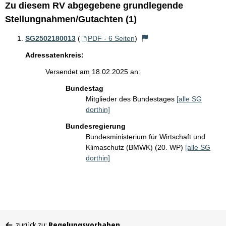
Zu diesem RV abgegebene grundlegende
Stellungnahmen/Gutachten (1)
SG2502180013
(
PDF - 6 Seiten
)
Adressatenkreis:
Versendet am 18.02.2025 an:
Bundestag
Mitglieder des Bundestages
[alle SG
dorthin]
Bundesregierung
Bundesministerium für Wirtschaft und
Klimaschutz (BMWK) (20. WP)
[alle SG
dorthin]
Sie
zurück zu:
Regelungsvorhaben