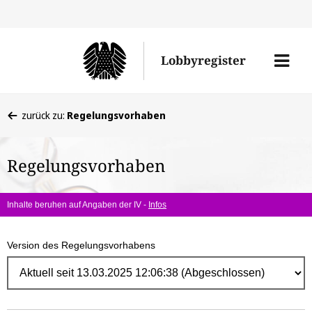
Direk
zum
Men
Lobbyregister
Inhal
öffne
Sie
zurück zu:
Regelungsvorhaben
befinden
sich
Regelungsvorhaben
hier:
Inhalte beruhen auf Angaben der IV -
Infos
Version des Regelungsvorhabens