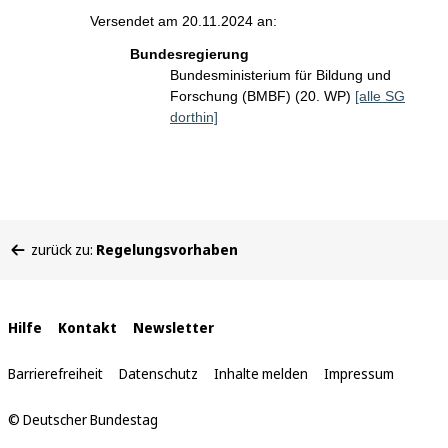
Versendet am 20.11.2024 an:
Bundesregierung
Bundesministerium für Bildung und
Forschung (BMBF) (20. WP)
[alle SG
dorthin]
Sie
zurück zu:
Regelungsvorhaben
befinden
sich
hier:
Interne
Hilfe
Kontakt
Newsletter
Links
Barrierefreiheit
Datenschutz
Inhalte melden
Impressum
© Deutscher Bundestag