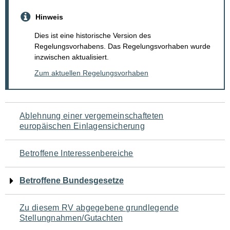
Hinweis
Dies ist eine historische Version des
Regelungsvorhabens. Das Regelungsvorhaben wurde
inzwischen aktualisiert.
Zum aktuellen Regelungsvorhaben
Navigation
Ablehnung einer vergemeinschafteten
europäischen Einlagensicherung
für
den
Betroffene Interessenbereiche
Seiteninhalt
Betroffene Bundesgesetze
Zu diesem RV abgegebene grundlegende
Stellungnahmen/Gutachten