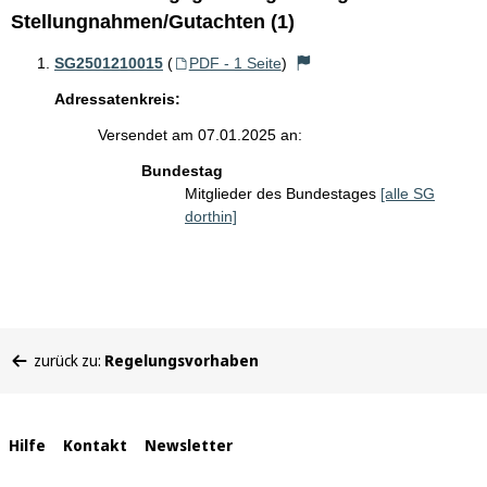
Stellungnahmen/Gutachten (1)
SG2501210015
(
PDF - 1 Seite
)
Adressatenkreis:
Versendet am 07.01.2025 an:
Bundestag
Mitglieder des Bundestages
[alle SG
dorthin]
Sie
zurück zu:
Regelungsvorhaben
befinden
sich
hier:
Interne
Hilfe
Kontakt
Newsletter
Links