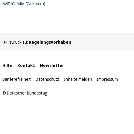
WiPrO
[alle RV hierzu]
Sie
zurück zu:
Regelungsvorhaben
befinden
sich
hier:
Interne
Hilfe
Kontakt
Newsletter
Links
Barrierefreiheit
Datenschutz
Inhalte melden
Impressum
© Deutscher Bundestag