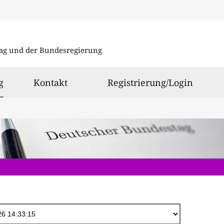
Direkt
zum
ag und der Bundesregierung
Inhalt
ausgewählt
g
Kontakt
Registrierung/Login