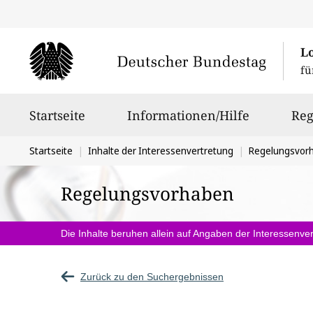
L
fü
Hauptnavigation
Startseite
Informationen/Hilfe
Reg
Sie
Startseite
Inhalte der Interessenvertretung
Regelungsvor
befinden
Regelungsvorhaben
sich
hier:
Die Inhalte beruhen allein auf Angaben der Interessenver
Zurück zu den Suchergebnissen