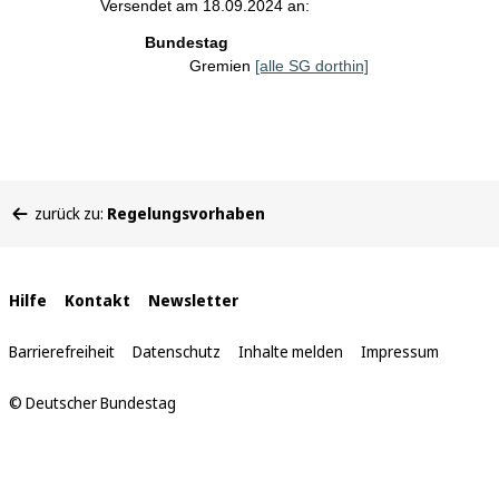
Versendet am 18.09.2024 an:
Bundestag
Gremien
[alle SG dorthin]
Sie
zurück zu:
Regelungsvorhaben
befinden
sich
hier:
Interne
Hilfe
Kontakt
Newsletter
Links
Barrierefreiheit
Datenschutz
Inhalte melden
Impressum
© Deutscher Bundestag