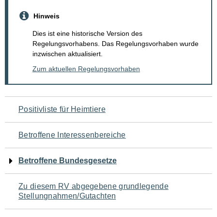
Hinweis
Dies ist eine historische Version des
Regelungsvorhabens. Das Regelungsvorhaben wurde
inzwischen aktualisiert.
Zum aktuellen Regelungsvorhaben
Navigation
Positivliste für Heimtiere
für
Betroffene Interessenbereiche
den
Betroffene Bundesgesetze
Seiteninhalt
Zu diesem RV abgegebene grundlegende
Stellungnahmen/Gutachten