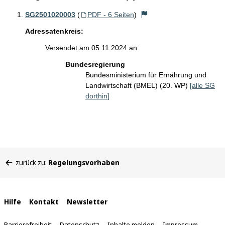
SG2501020003
(
PDF - 6 Seiten
)
Adressatenkreis:
Versendet am 05.11.2024 an:
Bundesregierung
Bundesministerium für Ernährung und
Landwirtschaft (BMEL) (20. WP)
[alle SG
dorthin]
Sie
zurück zu:
Regelungsvorhaben
befinden
sich
hier:
Interne
Hilfe
Kontakt
Newsletter
Links
Barrierefreiheit
Datenschutz
Inhalte melden
Impressum