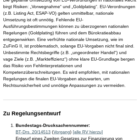
Die geplante Umsetzung von EU-Verordnungen in nationales Recht
birgt Risiken: „Vorwegnahme“ und „Goldplating“. EU-Verordnungen
(z.B. Listing Act, ESAP-VO) gelten unmittelbar, nationale
Umsetzung ist oft unnötig. Fehlende EU-
Ausführungsbestimmungen können zu überzogenen nationalen
Regelungen (Goldplating) führen und dem Bürokratieabbau
entgegenwirken. Eine verfrühte nationale Umsetzung, wie im
ZuFinG II, ist problematisch, solange EU-Vorgaben nicht final sind.
Unbestimmte Rechtsbegriffe (z.B. „ungeordneter Handel“) und
vage Ziele (z.B. „Markteffizienz“) ohne klare EU-Grundlage bergen
das Risiko von Fehlinterpretationen und
Kompetenzüberschreitungen. Es wird empfohlen, mit nationalen
Regelungen die finalen EU-Vorgaben abzuwarten, um
Rechtsunsicherheit und unnötige Anpassungen zu vermeiden.
Zu Regelungsentwurf
Bundestags-Drucksachennummer:
BT-Drs. 20/14513
(
Vorgang
)
[alle RV hierzu]
Entwurf eines Zweiten Gesetzes zur Finanzierung von