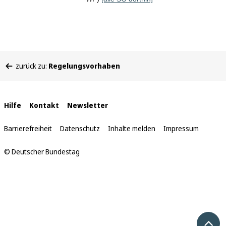
Sie
zurück zu:
Regelungsvorhaben
befinden
sich
hier:
Interne
Hilfe
Kontakt
Newsletter
Links
Barrierefreiheit
Datenschutz
Inhalte melden
Impressum
© Deutscher Bundestag
Nach