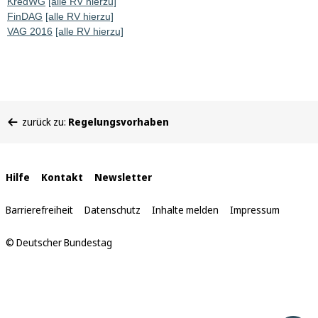
KredWG
[alle RV hierzu]
FinDAG
[alle RV hierzu]
VAG 2016
[alle RV hierzu]
Sie
zurück zu:
Regelungsvorhaben
befinden
sich
hier:
Interne
Hilfe
Kontakt
Newsletter
Links
Barrierefreiheit
Datenschutz
Inhalte melden
Impressum
© Deutscher Bundestag