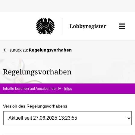
Direk
zum
Men
Lobbyregister
Inhal
öffne
Sie
zurück zu:
Regelungsvorhaben
befinden
sich
Regelungsvorhaben
hier:
Inhalte beruhen auf Angaben der IV -
Infos
Version des Regelungsvorhabens