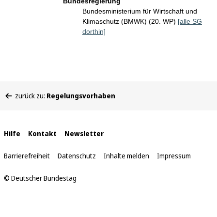
Bundesregierung
Bundesministerium für Wirtschaft und
Klimaschutz (BMWK) (20. WP)
[alle SG
dorthin]
Sie
zurück zu:
Regelungsvorhaben
befinden
sich
hier:
Interne
Hilfe
Kontakt
Newsletter
Links
Barrierefreiheit
Datenschutz
Inhalte melden
Impressum
© Deutscher Bundestag