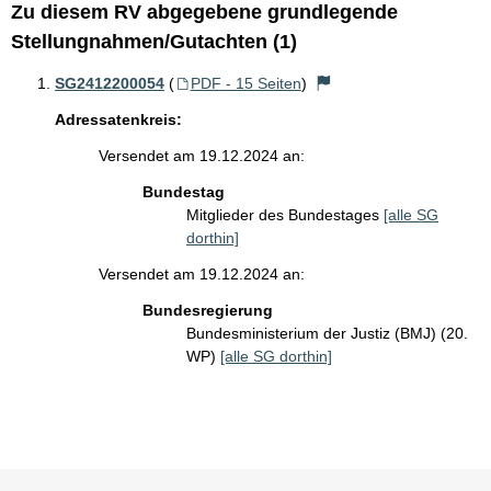
Zu diesem RV abgegebene grundlegende
Stellungnahmen/Gutachten (1)
SG2412200054
(
PDF - 15 Seiten
)
Adressatenkreis:
Versendet am 19.12.2024 an:
Bundestag
Mitglieder des Bundestages
[alle SG
dorthin]
Versendet am 19.12.2024 an:
Bundesregierung
Bundesministerium der Justiz (BMJ) (20.
WP)
[alle SG dorthin]
Sie