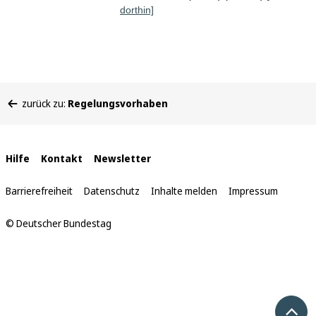
dorthin]
Sie
zurück zu:
Regelungsvorhaben
befinden
sich
hier:
Interne
Hilfe
Kontakt
Newsletter
Links
Barrierefreiheit
Datenschutz
Inhalte melden
Impressum
© Deutscher Bundestag
Nach