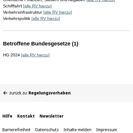
Schifffahrt
[alle RV hierzu]
Verkehrsinfrastruktur
[alle RV hierzu]
Verkehrspolitik
[alle RV hierzu]
Betroffene Bundesgesetze (1)
HG 2024
[alle RV hierzu]
Sie
zurück zu:
Regelungsvorhaben
befinden
sich
hier:
Interne
Hilfe
Kontakt
Newsletter
Links
Barrierefreiheit
Datenschutz
Inhalte melden
Impressum