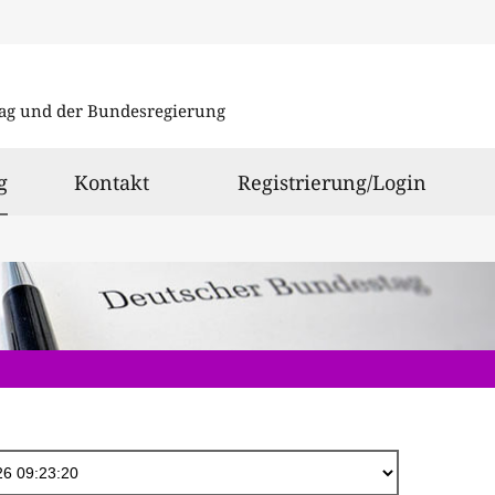
Direkt
zum
ag und der Bundesregierung
Inhalt
ausgewählt
g
Kontakt
Registrierung/Login