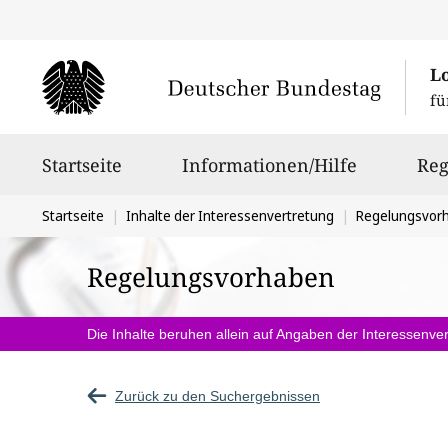
L
fü
Hauptnavigation
Startseite
Informationen/Hilfe
Reg
Sie
Startseite
Inhalte der Interessenvertretung
Regelungsvor
befinden
Regelungsvorhaben
sich
hier:
Die Inhalte beruhen allein auf Angaben der Interessenver
Zurück zu den Suchergebnissen