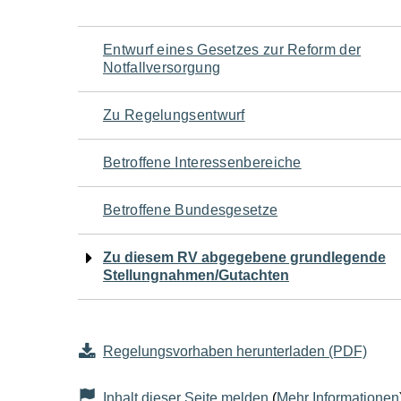
Navigation
Entwurf eines Gesetzes zur Reform der
Notfallversorgung
für
Zu Regelungsentwurf
den
Betroffene Interessenbereiche
Seiteninhalt
Betroffene Bundesgesetze
Zu diesem RV abgegebene grundlegende
Stellungnahmen/Gutachten
Regelungsvorhaben herunterladen (PDF)
Inhalt dieser Seite melden
(
Mehr Informationen