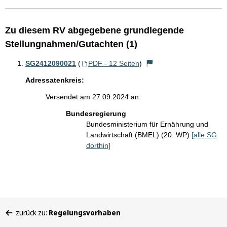
Zu diesem RV abgegebene grundlegende
Stellungnahmen/Gutachten (1)
SG2412090021
(
PDF - 12 Seiten
)
Adressatenkreis:
Versendet am 27.09.2024 an:
Bundesregierung
Bundesministerium für Ernährung und
Landwirtschaft (BMEL) (20. WP)
[alle SG
dorthin]
Sie
zurück zu:
Regelungsvorhaben
befinden