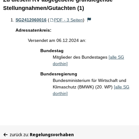
Stellungnahmen/Gutachten (1)
SG2412060016
(
PDF - 3 Seiten
)
Adressatenkreis:
Versendet am 06.12.2024 an:
Bundestag
Mitglieder des Bundestages
[alle SG
dorthin]
Bundesregierung
Bundesministerium für Wirtschaft und
Klimaschutz (BMWK) (20. WP)
[alle SG
dorthin]
Sie
zurück zu:
Regelungsvorhaben
befinden