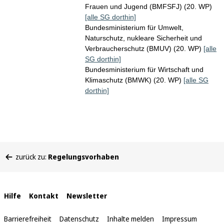
Frauen und Jugend (BMFSFJ) (20. WP)
[alle SG dorthin]
Bundesministerium für Umwelt,
Naturschutz, nukleare Sicherheit und
Verbraucherschutz (BMUV) (20. WP)
[alle
SG dorthin]
Bundesministerium für Wirtschaft und
Klimaschutz (BMWK) (20. WP)
[alle SG
dorthin]
Sie
zurück zu:
Regelungsvorhaben
befinden
sich
hier:
Interne
Hilfe
Kontakt
Newsletter
Links
Barrierefreiheit
Datenschutz
Inhalte melden
Impressum