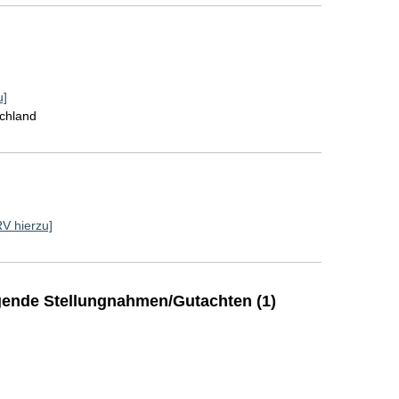
u]
schland
RV hierzu]
ende Stellungnahmen/Gutachten (1)