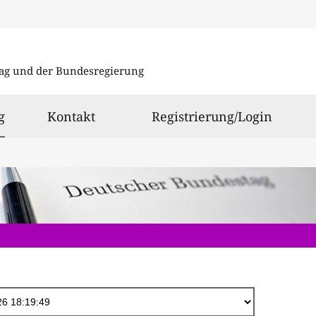
Direkt
zum
ag und der Bundesregierung
Inhalt
ausgewählt
g
Kontakt
Registrierung/Login