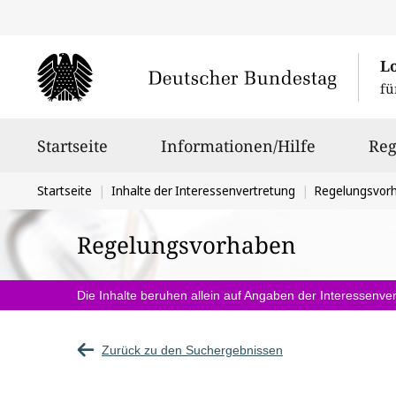
L
fü
Hauptnavigation
Startseite
Informationen/Hilfe
Reg
Sie
Startseite
Inhalte der Interessenvertretung
Regelungsvor
befinden
Regelungsvorhaben
sich
hier:
Die Inhalte beruhen allein auf Angaben der Interessenver
Zurück zu den Suchergebnissen