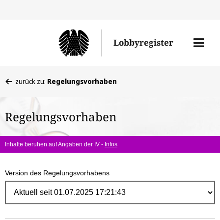
Direk
zum
Men
Lobbyregister
Inhal
öffne
Sie
zurück zu:
Regelungsvorhaben
befinden
sich
Regelungsvorhaben
hier:
Inhalte beruhen auf Angaben der IV -
Infos
Version des Regelungsvorhabens