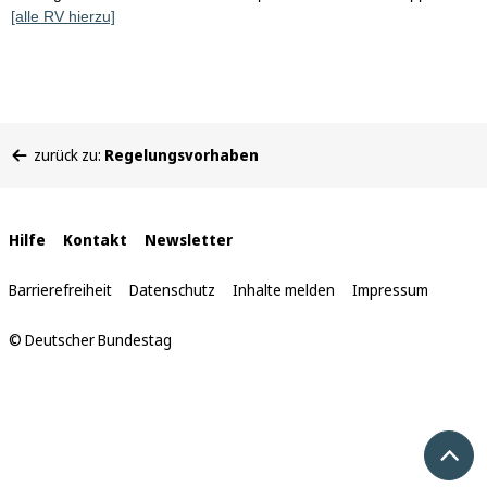
[alle RV hierzu]
Sie
zurück zu:
Regelungsvorhaben
befinden
sich
hier:
Interne
Hilfe
Kontakt
Newsletter
Links
Barrierefreiheit
Datenschutz
Inhalte melden
Impressum
© Deutscher Bundestag
Nach