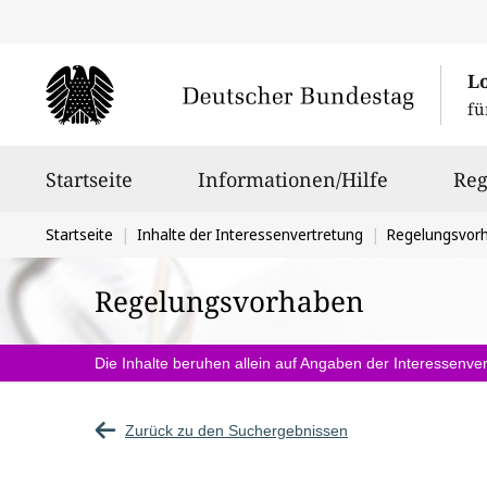
L
fü
Hauptnavigation
Startseite
Informationen/Hilfe
Reg
Sie
Startseite
Inhalte der Interessenvertretung
Regelungsvor
befinden
Regelungsvorhaben
sich
hier:
Die Inhalte beruhen allein auf Angaben der Interessenver
Zurück zu den Suchergebnissen