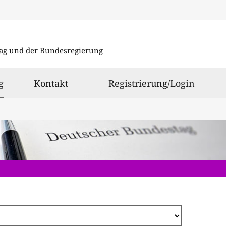
Direkt
zum
ag und der Bundesregierung
Inhalt
ausgewählt
g
Kontakt
Registrierung/Login