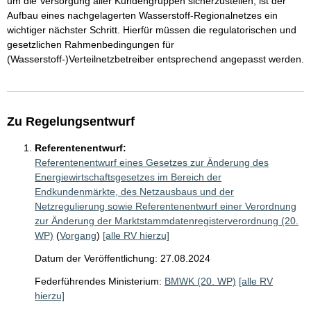
um die Versorgung aller Kundengruppen sicherzustellen, ist der
Aufbau eines nachgelagerten Wasserstoff-Regionalnetzes ein
wichtiger nächster Schritt. Hierfür müssen die regulatorischen und
gesetzlichen Rahmenbedingungen für
(Wasserstoff-)Verteilnetzbetreiber entsprechend angepasst werden.
Zu Regelungsentwurf
Referentenentwurf:
Referentenentwurf eines Gesetzes zur Änderung des
Energiewirtschaftsgesetzes im Bereich der
Endkundenmärkte, des Netzausbaus und der
Netzregulierung sowie Referentenentwurf einer Verordnung
zur Änderung der Marktstammdatenregisterverordnung (20.
WP)
(
Vorgang
)
[alle RV hierzu]
Datum der Veröffentlichung: 27.08.2024
Federführendes Ministerium:
BMWK (20. WP)
[alle RV
hierzu]