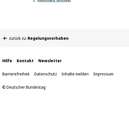
Reinhard Grindel
Sie
zurück zu:
Regelungsvorhaben
befinden
sich
hier:
Interne
Hilfe
Kontakt
Newsletter
Links
Barrierefreiheit
Datenschutz
Inhalte melden
Impressum
© Deutscher Bundestag