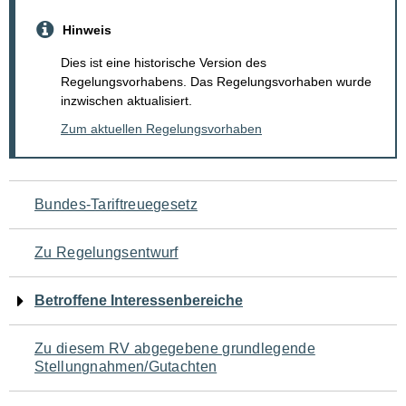
Hinweis
Dies ist eine historische Version des
Regelungsvorhabens. Das Regelungsvorhaben wurde
inzwischen aktualisiert.
Zum aktuellen Regelungsvorhaben
Navigation
Bundes-Tariftreuegesetz
für
Zu Regelungsentwurf
den
Betroffene Interessenbereiche
Seiteninhalt
Zu diesem RV abgegebene grundlegende
Stellungnahmen/Gutachten