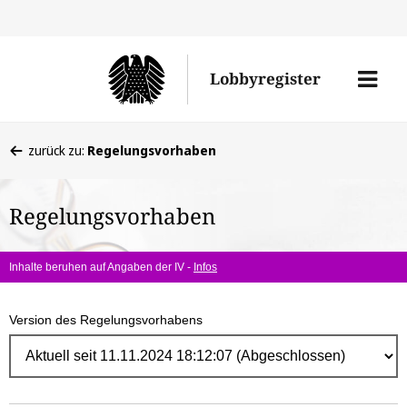
Direk
zum
Men
Lobbyregister
Inhal
öffne
Sie
zurück zu:
Regelungsvorhaben
befinden
sich
Regelungsvorhaben
hier:
Inhalte beruhen auf Angaben der IV -
Infos
Version des Regelungsvorhabens