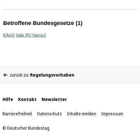
Betroffene Bundesgesetze (1)
KAnG
[alle RV hierzu]
Sie
zurück zu:
Regelungsvorhaben
befinden
sich
hier:
Interne
Hilfe
Kontakt
Newsletter
Links
Barrierefreiheit
Datenschutz
Inhalte melden
Impressum
© Deutscher Bundestag