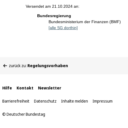
Versendet am 21.10.2024 an:
Bundesregierung
Bundesministerium der Finanzen (BMF)
[alle SG dorthin]
Sie
zurück zu:
Regelungsvorhaben
befinden
sich
hier:
Interne
Hilfe
Kontakt
Newsletter
Links
Barrierefreiheit
Datenschutz
Inhalte melden
Impressum
© Deutscher Bundestag