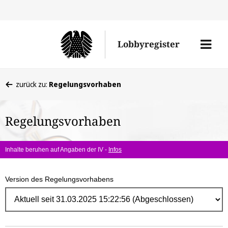
Direk
zum
Men
Lobbyregister
Inhal
öffne
Sie
zurück zu:
Regelungsvorhaben
befinden
sich
Regelungsvorhaben
hier:
Inhalte beruhen auf Angaben der IV -
Infos
Version des Regelungsvorhabens