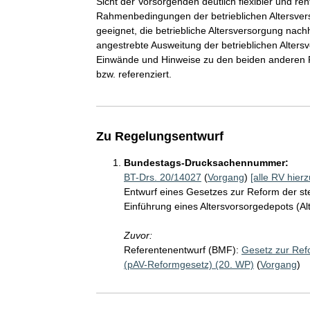
Sicht der Vorsorgenden deutlich flexibler und ren
Rahmenbedingungen der betrieblichen Altersve
geeignet, die betriebliche Altersversorgung nac
angestrebte Ausweitung der betrieblichen Alters
Einwände und Hinweise zu den beiden anderen R
bzw. referenziert.
Zu Regelungsentwurf
Bundestags-Drucksachennummer:
BT-Drs. 20/14027
(
Vorgang
)
[alle RV hierz
Entwurf eines Gesetzes zur Reform der ste
Einführung eines Altersvorsorgedepots (A
Zuvor:
Referentenentwurf (BMF):
Gesetz zur Refo
(pAV-Reformgesetz) (20. WP)
(
Vorgang
)