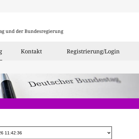
Direkt
zum
ag und der Bundesregierung
Inhalt
ausgewählt
g
Kontakt
Registrierung/Login