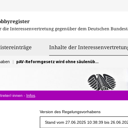
obbyregister
r die Interessenvertretung gegenüber dem
Deutschen Bundest
istereinträge
Inhalte der Interessenvertretun
haben
pAV-Reformgesetz wird ohne säulenübergreifendes Gesamtkonzept für die Altersvorsorge angegangen
treter/-innen -
Infos
.
Version des Regelungsvorhabens