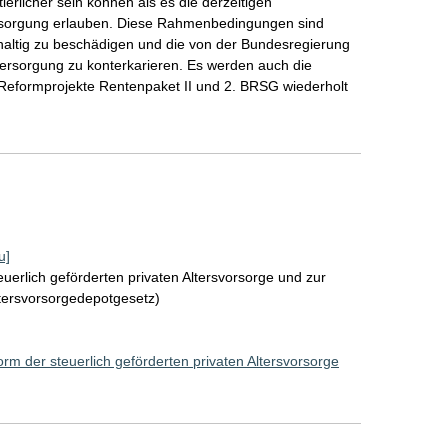
tierlicher sein können als es die derzeitigen
rsorgung erlauben. Diese Rahmenbedingungen sind
hhaltig zu beschädigen und die von der Bundesregierung
versorgung zu konterkarieren. Es werden auch die
eformprojekte Rentenpaket II und 2. BRSG wiederholt
u]
uerlich geförderten privaten Altersvorsorge und zur
ltersvorsorgedepotgesetz)
rm der steuerlich geförderten privaten Altersvorsorge