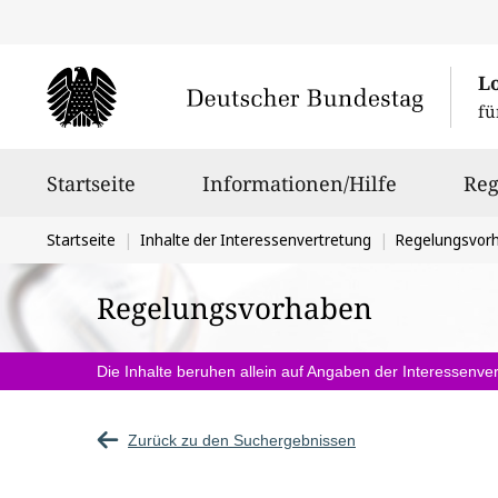
L
fü
Hauptnavigation
Startseite
Informationen/Hilfe
Reg
Sie
Startseite
Inhalte der Interessenvertretung
Regelungsvor
befinden
Regelungsvorhaben
sich
hier:
Die Inhalte beruhen allein auf Angaben der Interessenver
Zurück zu den Suchergebnissen