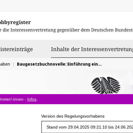
obbyregister
r die Interessenvertretung gegenüber dem
Deutschen Bundest
istereinträge
Inhalte der Interessenvertretun
haben
Baugesetzbuchnovelle: Einführung eines Gesetztes zur Stärkung der integrierten Stadtentwicklung
treter/-innen -
Infos
.
Version des Regelungsvorhabens