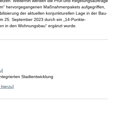
etzen. Weiterhin werden die Prüf-und Regelungsaufträge
um“ hervorgegangenen Maßnahmenpakets aufgegriffen,
ilisierung der aktuellen konjunkturellen Lage in der Bau-
am 25. September 2023 durch ein „14-Punkte-
en in den Wohnungsbau“ ergänzt wurde.
u]
ntegrierten Stadtentwicklung
 hierzu]