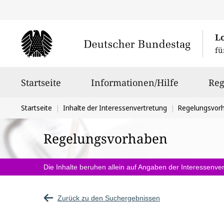
L
fü
Hauptnavigation
Startseite
Informationen/Hilfe
Reg
Sie
Startseite
Inhalte der Interessenvertretung
Regelungsvor
befinden
Regelungsvorhaben
sich
hier:
Die Inhalte beruhen allein auf Angaben der Interessenver
Zurück zu den Suchergebnissen