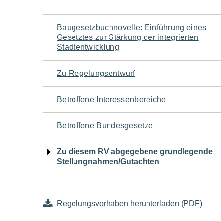
Navigation
Baugesetzbuchnovelle: Einführung eines
Gesetztes zur Stärkung der integrierten
für
Stadtentwicklung
den
Zu Regelungsentwurf
Seiteninhalt
Betroffene Interessenbereiche
Betroffene Bundesgesetze
Zu diesem RV abgegebene grundlegende
Stellungnahmen/Gutachten
Regelungsvorhaben herunterladen (PDF)