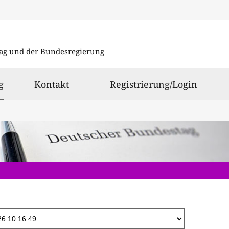
Direkt
zum
ag und der Bundesregierung
Inhalt
ausgewählt
g
Kontakt
Registrierung/Login