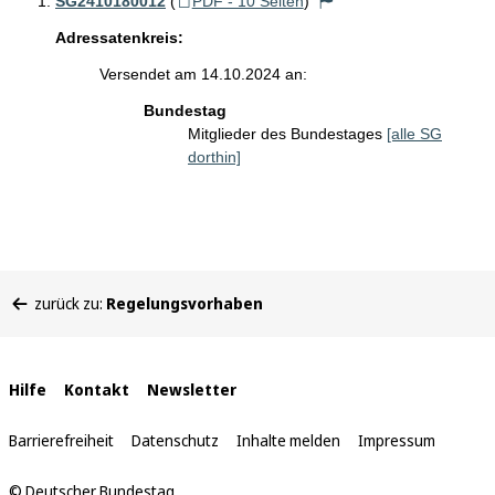
SG2410180012
(
PDF - 10 Seiten
)
Adressatenkreis:
Versendet am 14.10.2024 an:
Bundestag
Mitglieder des Bundestages
[alle SG
dorthin]
Sie
zurück zu:
Regelungsvorhaben
befinden
sich
hier:
Interne
Hilfe
Kontakt
Newsletter
Links
Barrierefreiheit
Datenschutz
Inhalte melden
Impressum
© Deutscher Bundestag