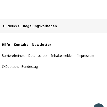
Sie
zurück zu:
Regelungsvorhaben
befinden
sich
hier:
Interne
Hilfe
Kontakt
Newsletter
Links
Barrierefreiheit
Datenschutz
Inhalte melden
Impressum
© Deutscher Bundestag