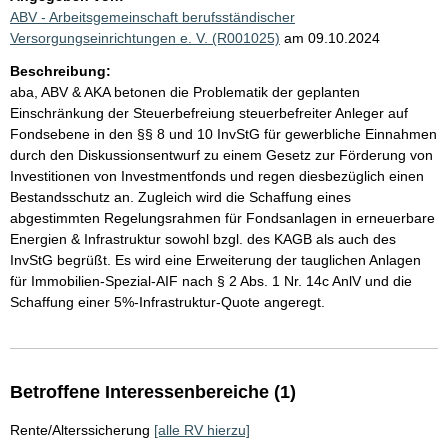
ABV - Arbeitsgemeinschaft berufsständischer
Versorgungseinrichtungen e. V. (R001025)
am 09.10.2024
Beschreibung:
aba, ABV & AKA betonen die Problematik der geplanten
Einschränkung der Steuerbefreiung steuerbefreiter Anleger auf
Fondsebene in den §§ 8 und 10 InvStG für gewerbliche Einnahmen
durch den Diskussionsentwurf zu einem Gesetz zur Förderung von
Investitionen von Investmentfonds und regen diesbezüglich einen
Bestandsschutz an. Zugleich wird die Schaffung eines
abgestimmten Regelungsrahmen für Fondsanlagen in erneuerbare
Energien & Infrastruktur sowohl bzgl. des KAGB als auch des
InvStG begrüßt. Es wird eine Erweiterung der tauglichen Anlagen
für Immobilien-Spezial-AIF nach § 2 Abs. 1 Nr. 14c AnlV und die
Schaffung einer 5%-Infrastruktur-Quote angeregt.
Betroffene Interessenbereiche (1)
Rente/Alterssicherung
[alle RV hierzu]