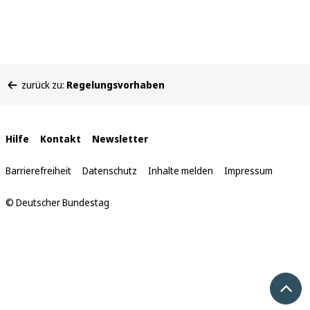
Sie
zurück zu:
Regelungsvorhaben
befinden
sich
hier:
Interne
Hilfe
Kontakt
Newsletter
Links
Barrierefreiheit
Datenschutz
Inhalte melden
Impressum
© Deutscher Bundestag
Nach