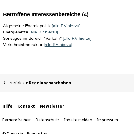
Betroffene Interessenbereiche (4)
Allgemeine Energiepolitik
[alle RV hierzu]
Energienetze
[alle RV hierzu]
Sonstiges im Bereich "Verkehr"
[alle RV hierzu]
Verkehrsinfrastruktur
[alle RV hierzu]
Sie
zurück zu:
Regelungsvorhaben
befinden
sich
hier:
Interne
Hilfe
Kontakt
Newsletter
Links
Barrierefreiheit
Datenschutz
Inhalte melden
Impressum
© Deutscher Bundestag