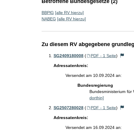
Betroffene Bundesgesetze (2)
BBPlG
[alle RV hierzu]
NABEG
[alle RV hierzu]
Zu diesem RV abgegebene grundleg
SG2409180008
(
PDF - 1 Seite
)
Adressatenkreis:
Versendet am 10.09.2024 an:
Bundesregierung
Bundesministerium für
dorthin]
SG2507280028
(
PDF - 1 Seite
)
Adressatenkreis:
Versendet am 16.09.2024 an: