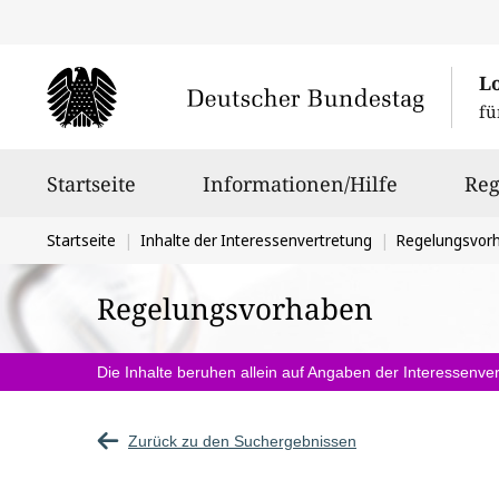
L
fü
Hauptnavigation
Startseite
Informationen/Hilfe
Reg
Sie
Startseite
Inhalte der Interessenvertretung
Regelungsvor
befinden
Regelungsvorhaben
sich
hier:
Die Inhalte beruhen allein auf Angaben der Interessenver
Zurück zu den Suchergebnissen