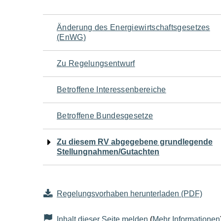
Navigation
Änderung des Energiewirtschaftsgesetzes
(EnWG)
für
Zu Regelungsentwurf
den
Betroffene Interessenbereiche
Seiteninhalt
Betroffene Bundesgesetze
Zu diesem RV abgegebene grundlegende
Stellungnahmen/Gutachten
Regelungsvorhaben herunterladen (PDF)
Inhalt dieser Seite melden
(
Mehr Informationen