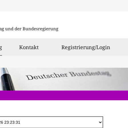
Direkt
zum
ag und der Bundesregierung
Inhalt
ausgewählt
g
Kontakt
Registrierung/Login