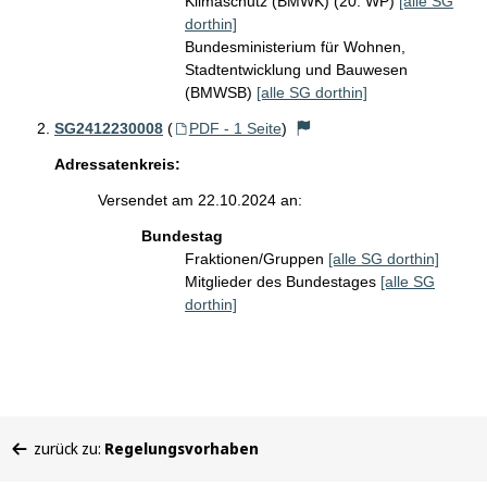
Klimaschutz (BMWK) (20. WP)
[alle SG
dorthin]
Bundesministerium für Wohnen,
Stadtentwicklung und Bauwesen
(BMWSB)
[alle SG dorthin]
SG2412230008
(
PDF - 1 Seite
)
Adressatenkreis:
Versendet am 22.10.2024 an:
Bundestag
Fraktionen/Gruppen
[alle SG dorthin]
Mitglieder des Bundestages
[alle SG
dorthin]
Sie
zurück zu:
Regelungsvorhaben
befinden
sich