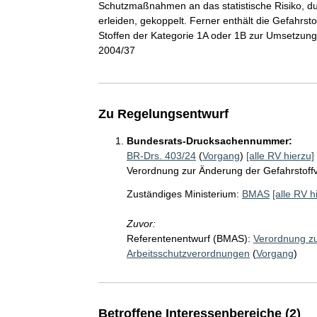
Schutzmaßnahmen an das statistische Risiko, du
erleiden, gekoppelt. Ferner enthält die Gefahrs
Stoffen der Kategorie 1A oder 1B zur Umsetzung 
2004/37
Zu Regelungsentwurf
Bundesrats-Drucksachennummer:
BR-Drs. 403/24
(
Vorgang
)
[alle RV hierzu]
Verordnung zur Änderung der Gefahrstoff
Zuständiges Ministerium:
BMAS
[alle RV h
Zuvor:
Referentenentwurf (BMAS):
Verordnung zu
Arbeitsschutzverordnungen
(
Vorgang
)
Betroffene Interessenbereiche (2)