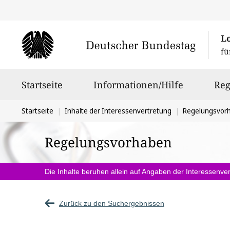
L
fü
Hauptnavigation
Startseite
Informationen/Hilfe
Reg
Sie
Startseite
Inhalte der Interessenvertretung
Regelungsvor
befinden
Regelungsvorhaben
sich
hier:
Die Inhalte beruhen allein auf Angaben der Interessenver
Zurück zu den Suchergebnissen