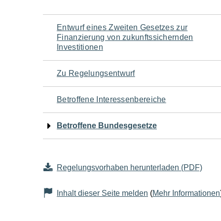
Navigation
Entwurf eines Zweiten Gesetzes zur
Finanzierung von zukunftssichernden
für
Investitionen
den
Zu Regelungsentwurf
Seiteninhalt
Betroffene Interessenbereiche
Betroffene Bundesgesetze
Regelungsvorhaben herunterladen (PDF)
Inhalt dieser Seite melden
(
Mehr Informationen