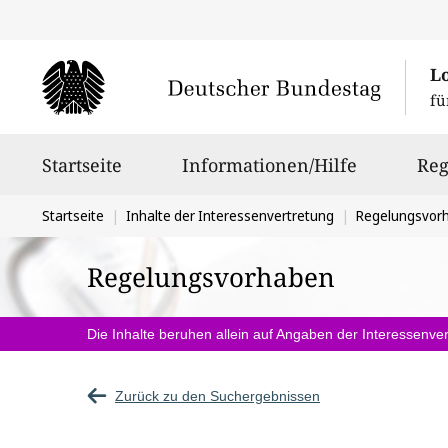
L
fü
Hauptnavigation
Startseite
Informationen/Hilfe
Reg
Sie
Startseite
Inhalte der Interessenvertretung
Regelungsvor
befinden
Regelungsvorhaben
sich
hier:
Die Inhalte beruhen allein auf Angaben der Interessenver
Zurück zu den Suchergebnissen