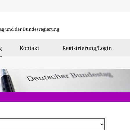
Direkt
zum
ag und der Bundesregierung
Inhalt
ausgewählt
g
Kontakt
Registrierung/Login