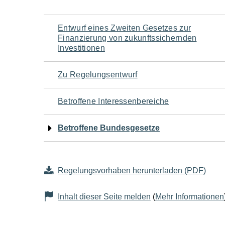
Navigation
Entwurf eines Zweiten Gesetzes zur
Finanzierung von zukunftssichernden
für
Investitionen
den
Zu Regelungsentwurf
Seiteninhalt
Betroffene Interessenbereiche
Betroffene Bundesgesetze
Regelungsvorhaben herunterladen (PDF)
Inhalt dieser Seite melden
(
Mehr Informationen