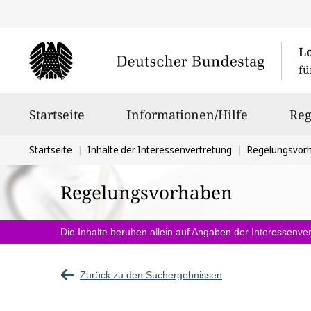
L
fü
Hauptnavigation
Startseite
Informationen/Hilfe
Reg
Sie
Startseite
Inhalte der Interessenvertretung
Regelungsvor
befinden
Regelungsvorhaben
sich
hier:
Die Inhalte beruhen allein auf Angaben der Interessenver
Zurück zu den Suchergebnissen