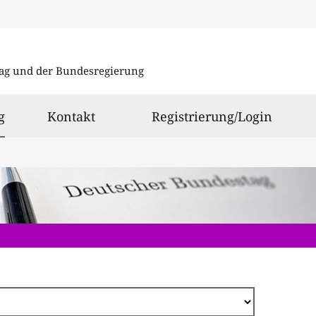
Direkt
zum
ag und der Bundesregierung
Inhalt
ausgewählt
g
Kontakt
Registrierung/Login