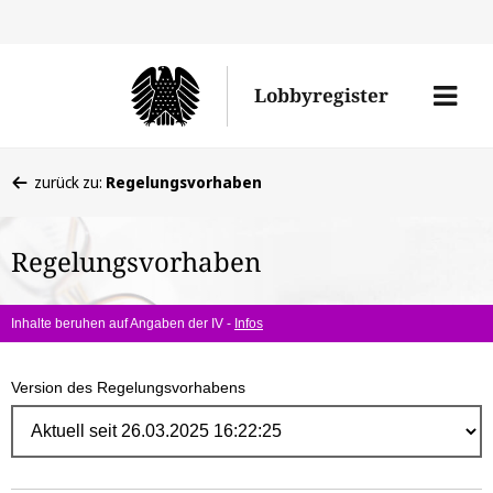
Direk
zum
Men
Lobbyregister
Inhal
öffne
Sie
zurück zu:
Regelungsvorhaben
befinden
sich
Regelungsvorhaben
hier:
Inhalte beruhen auf Angaben der IV -
Infos
Version des Regelungsvorhabens