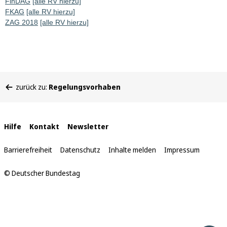
FinDAG
[alle RV hierzu]
FKAG
[alle RV hierzu]
ZAG 2018
[alle RV hierzu]
Sie
zurück zu:
Regelungsvorhaben
befinden
sich
hier:
Interne
Hilfe
Kontakt
Newsletter
Links
Barrierefreiheit
Datenschutz
Inhalte melden
Impressum
© Deutscher Bundestag