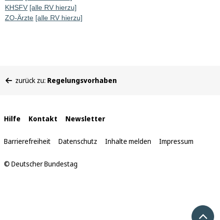
KHSFV
[alle RV hierzu]
ZO-Ärzte
[alle RV hierzu]
Sie
zurück zu:
Regelungsvorhaben
befinden
sich
hier:
Interne
Hilfe
Kontakt
Newsletter
Links
Barrierefreiheit
Datenschutz
Inhalte melden
Impressum
© Deutscher Bundestag
Nach