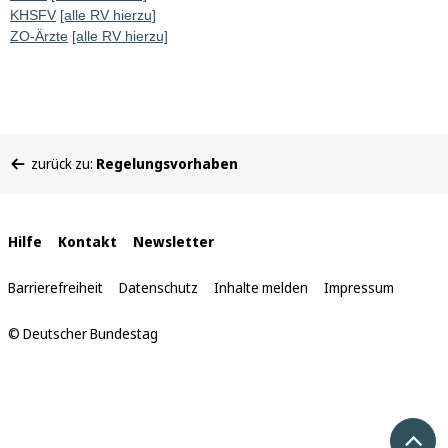
KHSFV
[alle RV hierzu]
ZO-Ärzte
[alle RV hierzu]
Sie
zurück zu:
Regelungsvorhaben
befinden
sich
hier:
Interne
Hilfe
Kontakt
Newsletter
Links
Barrierefreiheit
Datenschutz
Inhalte melden
Impressum
© Deutscher Bundestag
Nach