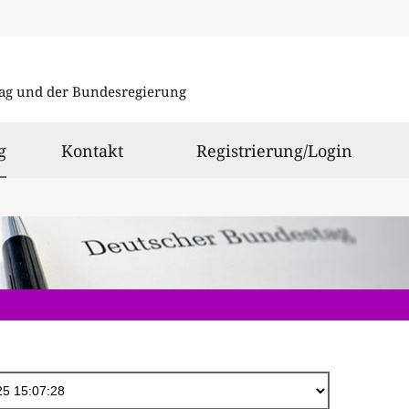
Direkt
zum
ag und der Bundesregierung
Inhalt
ausgewählt
g
Kontakt
Registrierung/Login