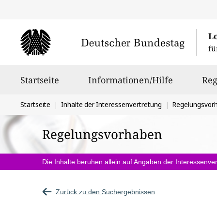
L
fü
Hauptnavigation
Startseite
Informationen/Hilfe
Reg
Sie
Startseite
Inhalte der Interessenvertretung
Regelungsvor
befinden
Regelungsvorhaben
sich
hier:
Die Inhalte beruhen allein auf Angaben der Interessenver
Zurück zu den Suchergebnissen