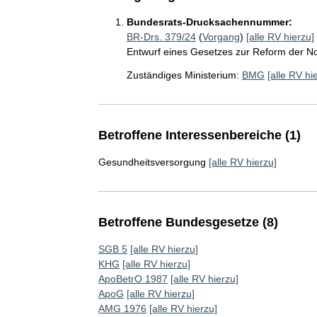
Bundesrats-Drucksachennummer:
BR-Drs. 379/24
(
Vorgang
)
[alle RV hierzu]
Entwurf eines Gesetzes zur Reform der No
Zuständiges Ministerium:
BMG
[alle RV hi
Betroffene Interessenbereiche (1)
Gesundheitsversorgung
[alle RV hierzu]
Betroffene Bundesgesetze (8)
SGB 5
[alle RV hierzu]
KHG
[alle RV hierzu]
ApoBetrO 1987
[alle RV hierzu]
ApoG
[alle RV hierzu]
AMG 1976
[alle RV hierzu]