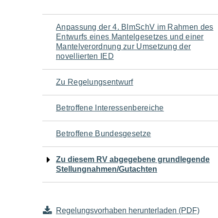
Navigation
Anpassung der 4. BImSchV im Rahmen des
Entwurfs eines Mantelgesetzes und einer
für
Mantelverordnung zur Umsetzung der
novellierten IED
den
Zu Regelungsentwurf
Seiteninhalt
Betroffene Interessenbereiche
Betroffene Bundesgesetze
Zu diesem RV abgegebene grundlegende
Stellungnahmen/Gutachten
Regelungsvorhaben herunterladen (PDF)