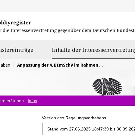
obbyregister
r die Interessenvertretung gegenüber dem
Deutschen Bundest
istereinträge
Inhalte der Interessenvertretun
haben
Anpassung der 4. BImSchV im Rahmen des Entwurfs eines Mantelgesetzes und einer Mantelverordnung zur Umsetzung der novellierten IED
treter/-innen -
Infos
.
Version des Regelungsvorhabens