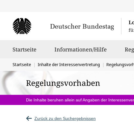
L
fü
Hauptnavigation
Startseite
Informationen/Hilfe
Reg
Sie
Startseite
Inhalte der Interessenvertretung
Regelungsvor
befinden
Regelungsvorhaben
sich
hier:
Die Inhalte beruhen allein auf Angaben der Interessenver
Zurück zu den Suchergebnissen