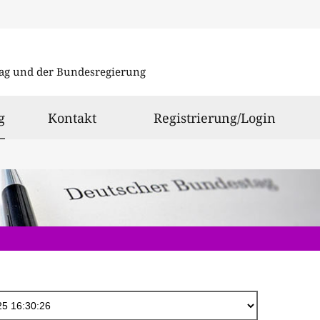
Direkt
zum
ag und der Bundesregierung
Inhalt
ausgewählt
g
Kontakt
Registrierung/Login