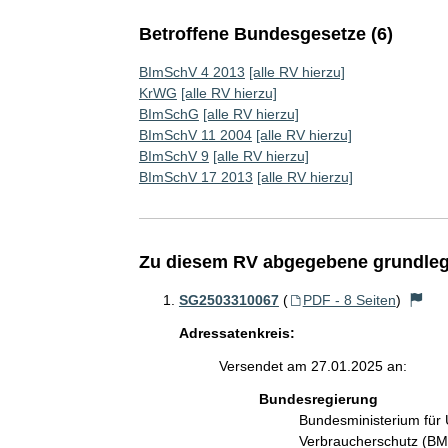
Betroffene Bundesgesetze (6)
BImSchV 4 2013
[alle RV hierzu]
KrWG
[alle RV hierzu]
BImSchG
[alle RV hierzu]
BImSchV 11 2004
[alle RV hierzu]
BImSchV 9
[alle RV hierzu]
BImSchV 17 2013
[alle RV hierzu]
Zu diesem RV abgegebene grundleg
SG2503310067
(
PDF - 8 Seiten
)
Adressatenkreis:
Versendet am 27.01.2025 an:
Bundesregierung
Bundesministerium für 
Verbraucherschutz (B